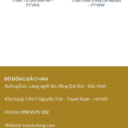
Tranh Tứ Quý Bình An –
Tranh Uyên Ương Dạ Nguyệt
Add to
Add to
PTVM5
– PTVM9
Wishlist
Wishlist
ĐỒ ĐỒNG BẢO HÂN
Xưởng Đúc
: Làng nghề đúc đồng Đại Bái – Bắc Ninh
Kho hàng
: 190/7 Nguyễn Trãi – Thanh Xuân – Hà Nội
Hotline
:
098 5575 332
Website
: bandodong.com