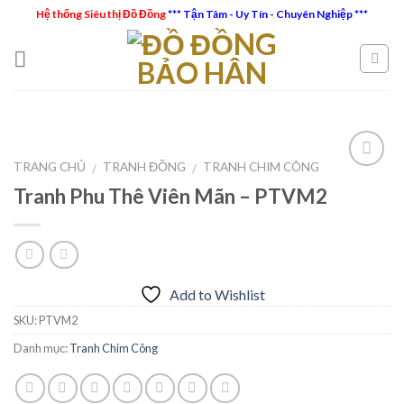
Skip
Hệ thống Siêu thị Đồ Đồng
*** Tận Tâm - Uy Tín - Chuyên Nghiệp ***
to
content
TRANG CHỦ
TRANH ĐỒNG
TRANH CHIM CÔNG
/
/
Tranh Phu Thê Viên Mãn – PTVM2
Add to
Wishlist
Add to Wishlist
SKU:
PTVM2
Danh mục:
Tranh Chim Công