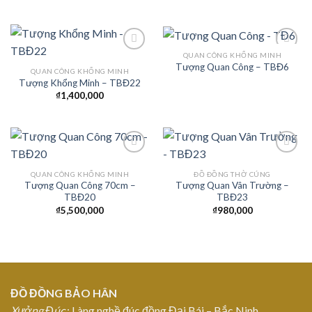
QUAN CÔNG KHỔNG MINH
Tượng Quan Công – TBĐ6
QUAN CÔNG KHỔNG MINH
Tượng Khổng Minh – TBĐ22
Add to
Add to
Wishlist
Wishlist
₫
1,400,000
QUAN CÔNG KHỔNG MINH
ĐỒ ĐỒNG THỜ CÚNG
Tượng Quan Công 70cm –
Tượng Quan Vân Trường –
Add to
Add to
TBĐ20
TBĐ23
Wishlist
Wishlist
₫
5,500,000
₫
980,000
ĐỒ ĐỒNG BẢO HÂN
Xưởng Đúc
: Làng nghề đúc đồng Đại Bái – Bắc Ninh