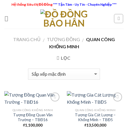
Skip
Hệ thống Siêu thị Đồ Đồng
*** Tận Tâm - Uy Tín - Chuyên Nghiệp ***
to
content
TRANG CHỦ
TƯỢNG ĐỒNG
QUAN CÔNG
/
/
KHỔNG MINH
LỌC
QUAN CÔNG KHỔNG MINH
QUAN CÔNG KHỔNG MINH
Tượng Đồng Quan Vân
Tượng Gia Cát Lượng –
Add to
Add to
Trường – TBĐ16
Khổng Minh – TBĐ5
Wishlist
Wishlist
₫
1,100,000
₫
13,500,000