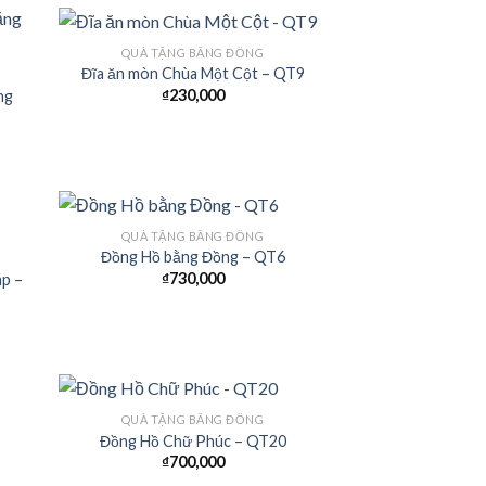
QUÀ TẶNG BẰNG ĐỒNG
Đĩa ăn mòn Chùa Một Cột – QT9
₫
230,000
ng
 to
Add to
list
Wishlist
QUÀ TẶNG BẰNG ĐỒNG
Đồng Hồ bằng Đồng – QT6
₫
730,000
áp –
 to
Add to
list
Wishlist
QUÀ TẶNG BẰNG ĐỒNG
Đồng Hồ Chữ Phúc – QT20
₫
700,000
 to
Add to
list
Wishlist