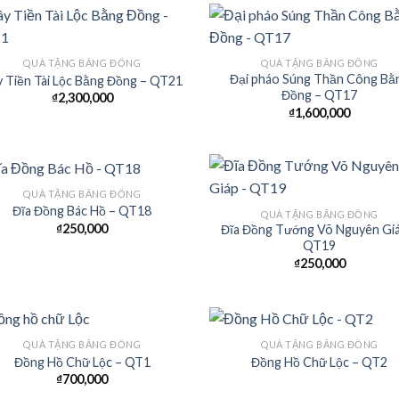
QUÀ TẶNG BẰNG ĐỒNG
QUÀ TẶNG BẰNG ĐỒNG
Đại pháo Súng Thần Công Bằ
 Tiền Tài Lộc Bằng Đồng – QT21
Add to
Add
Đồng – QT17
₫
2,300,000
Wishlist
Wish
₫
1,600,000
QUÀ TẶNG BẰNG ĐỒNG
Đĩa Đồng Bác Hồ – QT18
QUÀ TẶNG BẰNG ĐỒNG
₫
250,000
Đĩa Đồng Tướng Võ Nguyên Gi
Add to
Add
QT19
Wishlist
Wish
₫
250,000
QUÀ TẶNG BẰNG ĐỒNG
QUÀ TẶNG BẰNG ĐỒNG
Đồng Hồ Chữ Lộc – QT1
Đồng Hồ Chữ Lộc – QT2
₫
700,000
Add to
Add
Wishlist
Wish