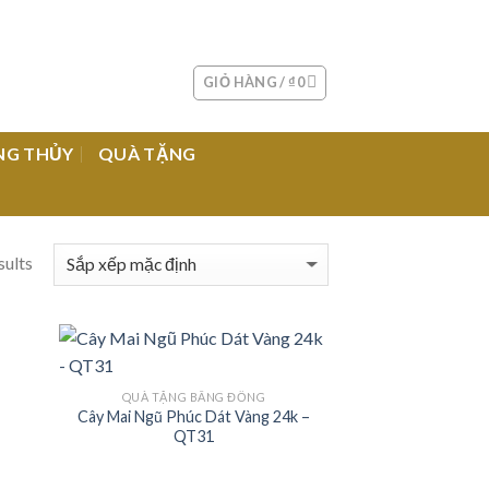
GIỎ HÀNG /
₫
0
NG THỦY
QUÀ TẶNG
sults
QUÀ TẶNG BẰNG ĐỒNG
Cây Mai Ngũ Phúc Dát Vàng 24k –
 to
Add to
QT31
list
Wishlist