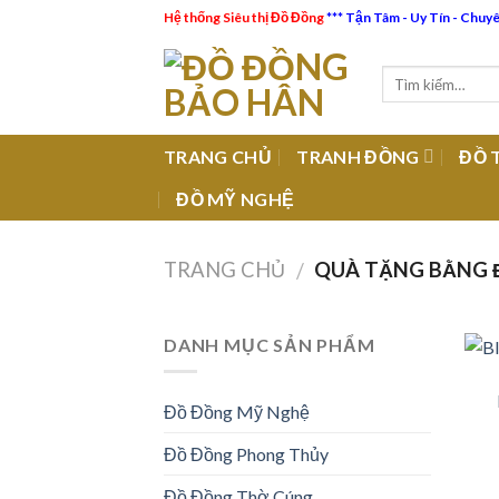
Skip
Hệ thống Siêu thị Đồ Đồng
*** Tận Tâm - Uy Tín - Chuy
to
content
TRANG CHỦ
TRANH ĐỒNG
ĐỒ 
ĐỒ MỸ NGHỆ
TRANG CHỦ
QUÀ TẶNG BẰNG
/
DANH MỤC SẢN PHẨM
Đồ Đồng Mỹ Nghệ
Đồ Đồng Phong Thủy
Đồ Đồng Thờ Cúng