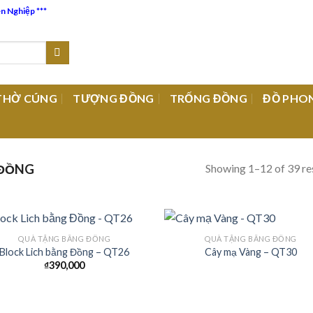
ên Nghiệp ***
THỜ CÚNG
TƯỢNG ĐỒNG
TRỐNG ĐỒNG
ĐỒ PHO
Showing 1–12 of 39 re
 ĐỒNG
QUÀ TẶNG BẰNG ĐỒNG
QUÀ TẶNG BẰNG ĐỒNG
Block Lich bằng Đồng – QT26
Cây mạ Vàng – QT30
₫
390,000
Add to
Add
Wishlist
Wish