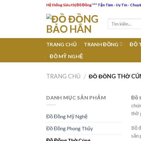
Skip
Hệ thống Siêu thị Đồ Đồng
*** Tận Tâm - Uy Tín - Chuy
to
content
TRANG CHỦ
TRANH ĐỒNG
ĐỒ 
ĐỒ MỸ NGHỆ
TRANG CHỦ
ĐỒ ĐỒNG THỜ CÚ
/
DANH MỤC SẢN PHẨM
Đồ 
chún
thờ 
Đồ Đồng Mỹ Nghệ
Bộ đ
Đồ Đồng Phong Thủy
sản 
Đồ Đồng Thờ Cúng