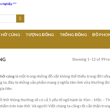
ên Nghiệp ***
THỜ CÚNG
TƯỢNG ĐỒNG
TRỐNG ĐỒNG
ĐỒ PHO
Showing 1–12 of 99 re
NG
thờ cúng
là một trong những đồ vật không thể thiếu trong đời số
g ta, đây là những sản phẩm mang ý nghĩa tâm linh vừa thường đượ
gia tiên.
ồ thờ thông thường sẽ có cả 5 yếu tố ngũ hành là: Kim – Mộc – T
phẩm trên bàn thờ. Và người Việt chúng ta cũng rất cẩn thận tron