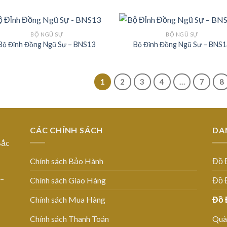
BỘ NGŨ SỰ
BỘ NGŨ SỰ
Bộ Đỉnh Đồng Ngũ Sự – BNS13
Bộ Đỉnh Đồng Ngũ Sự – BNS1
Add to
Add
Wishlist
Wish
1
2
3
4
…
7
8
CÁC CHÍNH SÁCH
DA
Bắc
Chính sách Bảo Hành
Đồ 
 –
Chính sách Giao Hàng
Đồ 
Chính sách Mua Hàng
Đồ 
Chính sách Thanh Toán
Quà