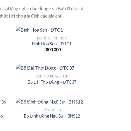
n tại làng nghề đúc đồng Đại Bái đã chế tác
nhất tới cho gia đình các gia chủ.
LỌ HOA BÌNH HOA
Bình Hoa Sen – ĐTC1
₫
800,000
 to
Add to
list
Wishlist
ĐÀI THỜ KHAY CHÉN
9
Bộ Đài Thờ Đồng – ĐTC37
 to
Add to
list
Wishlist
BỘ NGŨ SỰ
36
Bộ Đỉnh Đồng Ngũ Sự – BNS12
 to
Add to
list
Wishlist