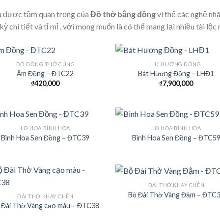
 được tầm quan trọng của
Đồ thờ bằng đồng
vì thế các nghệ nhâ
kỳ chi tiết và tỉ mỉ , với mong muốn là có thể mang lại nhiều tài lộc 
ĐỒ ĐỒNG THỜ CÚNG
LƯ HƯƠNG ĐỒNG
Ấm Đồng – ĐTC22
Bát Hương Đồng – LHĐ1
₫
420,000
₫
7,900,000
Add to
Add
Wishlist
Wish
LỌ HOA BÌNH HOA
LỌ HOA BÌNH HOA
Bình Hoa Sen Đồng – ĐTC39
Bình Hoa Sen Đồng – ĐTC5
Add to
Add
Wishlist
Wish
ĐÀI THỜ KHAY CHÉN
Bộ Đài Thờ Vàng Đậm – ĐTC
ĐÀI THỜ KHAY CHÉN
 Đài Thờ Vàng cạo màu – ĐTC38
Add to
Add
Wishlist
Wish