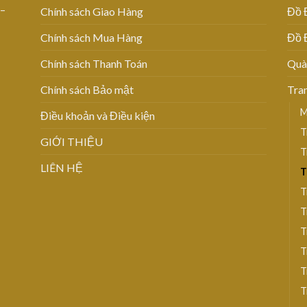
 –
Chính sách Giao Hàng
Đồ 
Chính sách Mua Hàng
Đồ 
Chính sách Thanh Toán
Quà
Chính sách Bảo mật
Tra
M
Điều khoản và Điều kiện
T
GIỚI THIỆU
T
LIÊN HỆ
T
T
T
T
T
T
T