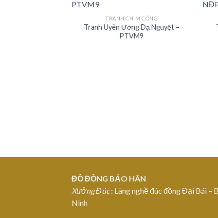
TRANH CHIM CÔNG
Tranh Uyên Ương Dạ Nguyệt –
Add to
PTVM9
Wishlist
ĐỒ ĐỒNG BẢO HÂN
Xưởng Đúc
: Làng nghề đúc đồng Đại Bái – 
Ninh