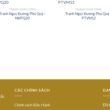
TRANH CHIM CÔNG
TRANH CHIM CÔNG
Tranh Ngọc Đường Phú Quý –
Tranh Ngọc Đường Phú Quý
Add to
Add
NĐPQ20
PTVM12
Wishlist
Wish
CÁC CHÍNH SÁCH
DA
Bắc
Chính sách Bảo Hành
Đồ 