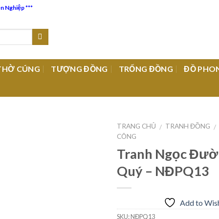
ên Nghiệp ***
THỜ CÚNG
TƯỢNG ĐỒNG
TRỐNG ĐỒNG
ĐỒ PHO
TRANG CHỦ
TRANH ĐỒNG
/
/
CÔNG
Tranh Ngọc Đườ
Add to
Quý – NĐPQ13
Wishlist
Add to Wish
SKU:
NĐPQ13