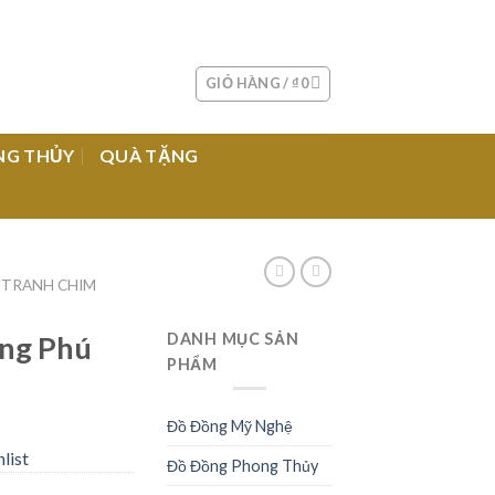
GIỎ HÀNG /
₫
0
NG THỦY
QUÀ TẶNG
TRANH CHIM
ng Phú
DANH MỤC SẢN
PHẨM
Đồ Đồng Mỹ Nghệ
list
Đồ Đồng Phong Thủy