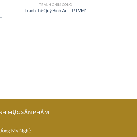
TRANH CHIM CÔNG
Tranh Tứ Quý Bình An – PTVM1
TRANH C
 –
Tranh Ngọc Đ
 to
Add to
NĐ
list
Wishlist
NH MỤC SẢN PHẨM
Đồng Mỹ Nghệ