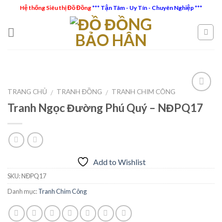
Skip
Hệ thống Siêu thị Đồ Đồng
*** Tận Tâm - Uy Tín - Chuyên Nghiệp ***
to
content
TRANG CHỦ
TRANH ĐỒNG
TRANH CHIM CÔNG
/
/
Tranh Ngọc Đường Phú Quý – NĐPQ17
Add to
Wishlist
Add to Wishlist
SKU:
NĐPQ17
Danh mục:
Tranh Chim Công