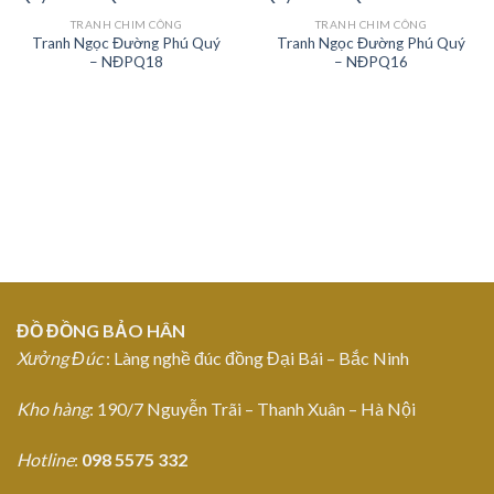
TRANH CHIM CÔNG
TRANH CHIM CÔNG
Tranh Ngọc Đường Phú Quý
Tranh Ngọc Đường Phú Quý
Add to
Add to
– NĐPQ18
– NĐPQ16
Wishlist
Wishlist
ĐỒ ĐỒNG BẢO HÂN
Xưởng Đúc
: Làng nghề đúc đồng Đại Bái – Bắc Ninh
Kho hàng
: 190/7 Nguyễn Trãi – Thanh Xuân – Hà Nội
Hotline
:
098 5575 332