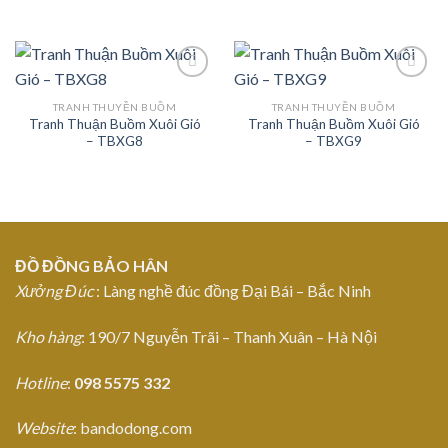
TRANH THUYỀN BUỒM
TRANH THUYỀN BUỒM
Tranh Thuận Buồm Xuôi Gió
Tranh Thuận Buồm Xuôi Gió
Add to
Add to
– TBXG8
– TBXG9
Wishlist
Wishlist
ĐỒ ĐỒNG BẢO HÂN
Xưởng Đúc
: Làng nghề đúc đồng Đại Bái – Bắc Ninh
Kho hàng
: 190/7 Nguyễn Trãi – Thanh Xuân – Hà Nội
Hotline
:
098 5575 332
Website
: bandodong.com