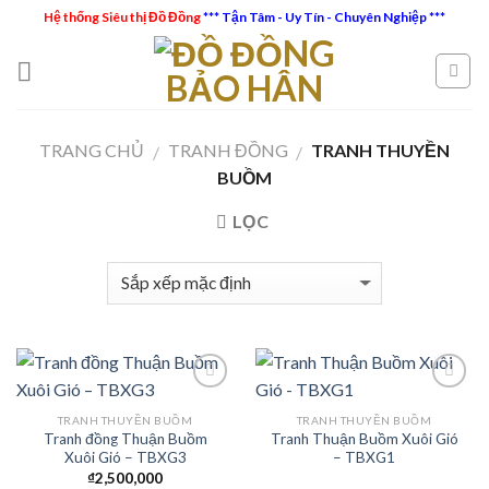
Skip
Hệ thống Siêu thị Đồ Đồng
*** Tận Tâm - Uy Tín - Chuyên Nghiệp ***
to
content
TRANG CHỦ
TRANH ĐỒNG
TRANH THUYỀN
/
/
BUỒM
LỌC
TRANH THUYỀN BUỒM
TRANH THUYỀN BUỒM
Tranh đồng Thuận Buồm
Tranh Thuận Buồm Xuôi Gió
Add to
Add to
Xuôi Gió – TBXG3
– TBXG1
Wishlist
Wishlist
₫
2,500,000