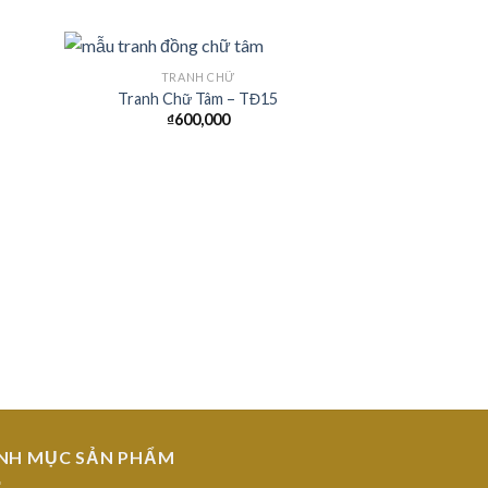
TRANH CHỮ
Tranh Chữ Tâm – TĐ15
₫
600,000
 to
Add to
list
Wishlist
TRAN
Tranh chữ
NH MỤC SẢN PHẨM