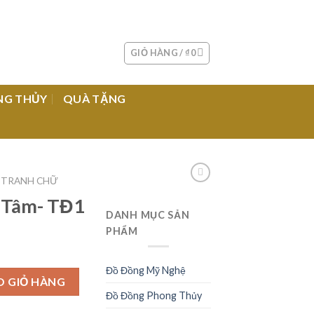
GIỎ HÀNG /
₫
0
NG THỦY
QUÀ TẶNG
TRANH CHỮ
 Tâm- TĐ1
DANH MỤC SẢN
PHẨM
Đồ Đồng Mỹ Nghệ
O GIỎ HÀNG
Đồ Đồng Phong Thủy