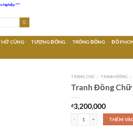
ên Nghiệp ***
THỜ CÚNG
TƯỢNG ĐỒNG
TRỐNG ĐỒNG
ĐỒ PHO
TRANG CHỦ
TRANH ĐỒNG
/
/
Tranh Đồng Chữ
Add to
3,200,000
₫
Wishlist
Số lượng
THÊM VÀ