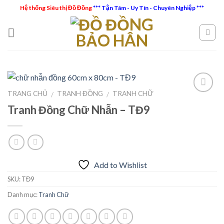
Skip
Hệ thống Siêu thị Đồ Đồng
*** Tận Tâm - Uy Tín - Chuyên Nghiệp ***
to
content
TRANG CHỦ
TRANH ĐỒNG
TRANH CHỮ
/
/
Tranh Đồng Chữ Nhẫn – TĐ9
Add to
Wishlist
Add to Wishlist
SKU:
TĐ9
Danh mục:
Tranh Chữ