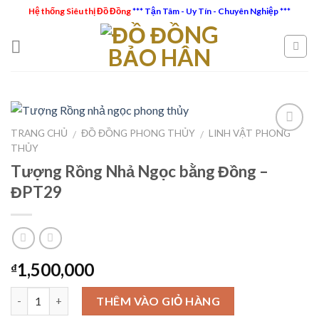
Skip
Hệ thống Siêu thị Đồ Đồng
*** Tận Tâm - Uy Tín - Chuyên Nghiệp ***
to
content
TRANG CHỦ
ĐỒ ĐỒNG PHONG THỦY
LINH VẬT PHONG
/
/
THỦY
Tượng Rồng Nhả Ngọc bằng Đồng –
Add to
Wishlist
ĐPT29
1,500,000
₫
Số lượng
THÊM VÀO GIỎ HÀNG