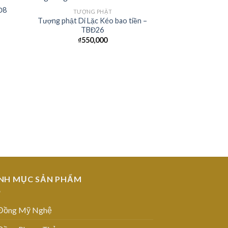
Đ8
TƯỢNG PHẬT
Tượng phật Di Lặc Kéo bao tiền –
 to
Add to
TBĐ26
list
Wishlist
₫
550,000
TƯỢN
Tượng Phật Th
T
NH MỤC SẢN PHẨM
Đồng Mỹ Nghệ