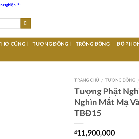
ên Nghiệp ***
THỜ CÚNG
TƯỢNG ĐỒNG
TRỐNG ĐỒNG
ĐỒ PHO
TRANG CHỦ
TƯỢNG ĐỒNG
/
Tượng Phật Ngh
Nghìn Mắt Mạ Và
Add to
TBĐ15
Wishlist
11,900,000
₫