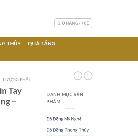
GIỎ HÀNG /
₫
0
NG THỦY
QUÀ TẶNG
TƯỢNG PHẬT
/
ìn Tay
DANH MỤC SẢN
ng –
PHẨM
Đồ Đồng Mỹ Nghệ
Đồ Đồng Phong Thủy