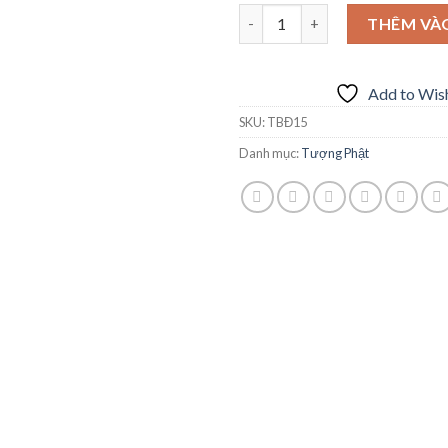
Số lượng
THÊM VÀ
Add to Wish
SKU:
TBĐ15
Danh mục:
Tượng Phật