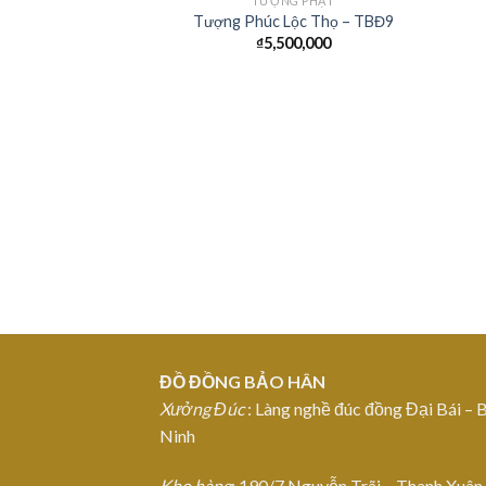
TƯỢNG PHẬT
Tượng Phúc Lộc Thọ – TBĐ9
₫
5,500,000
Add to
Wishlist
ĐỒ ĐỒNG BẢO HÂN
Xưởng Đúc
: Làng nghề đúc đồng Đại Bái – 
Ninh
Kho hàng
: 190/7 Nguyễn Trãi – Thanh Xuân