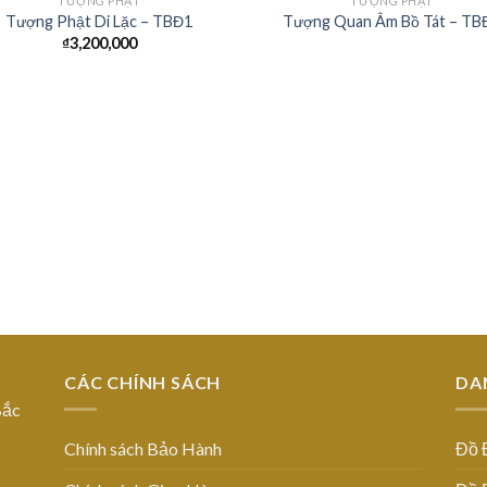
TƯỢNG PHẬT
TƯỢNG PHẬT
Tượng Phật Di Lặc – TBĐ1
Tượng Quan Âm Bồ Tát – TB
₫
3,200,000
Add to
Add
Wishlist
Wish
CÁC CHÍNH SÁCH
DA
Bắc
Chính sách Bảo Hành
Đồ 
 –