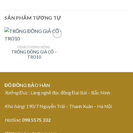
SẢN PHẨM TƯƠNG TỰ
CỒNG CHIÊNG ĐỒNG
TRỐNG ĐỒNG GIẢ CỔ –
Add to
TRO10
Wishlist
ĐỒ ĐỒNG BẢO HÂN
Xưởng Đúc
: Làng nghề đúc đồng Đại Bái – Bắc Ninh
Kho hàng
: 190/7 Nguyễn Trãi – Thanh Xuân – Hà Nội
Hotline
:
098 5575 332