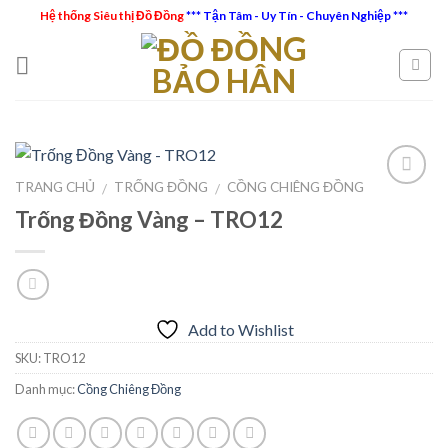
Skip
Hệ thống Siêu thị Đồ Đồng
*** Tận Tâm - Uy Tín - Chuyên Nghiệp ***
to
content
TRANG CHỦ
TRỐNG ĐỒNG
CỒNG CHIÊNG ĐỒNG
/
/
Trống Đồng Vàng – TRO12
Add to
Wishlist
Add to Wishlist
SKU:
TRO12
Danh mục:
Cồng Chiêng Đồng