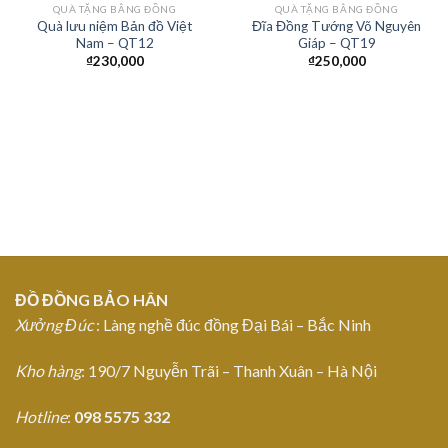
QUÀ TẶNG BẰNG ĐỒNG
QUÀ TẶNG BẰNG ĐỒNG
Quà lưu niệm Bản đồ Việt
Đĩa Đồng Tướng Võ Nguyên
Add to
Add to
Nam – QT12
Giáp – QT19
Wishlist
Wishlist
₫
230,000
₫
250,000
ĐỒ ĐỒNG BẢO HÂN
Xưởng Đúc
: Làng nghề đúc đồng Đại Bái – Bắc Ninh
Kho hàng
: 190/7 Nguyễn Trãi – Thanh Xuân – Hà Nội
Hotline
:
098 5575 332