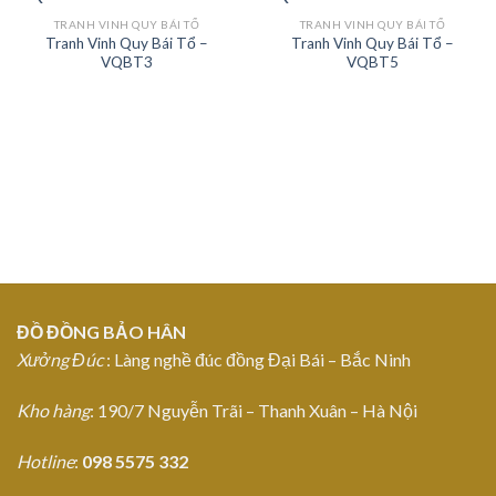
TRANH VINH QUY BÁI TỔ
TRANH VINH QUY BÁI TỔ
Tranh Vinh Quy Bái Tổ –
Tranh Vinh Quy Bái Tổ –
Add to
Add to
VQBT3
VQBT5
Wishlist
Wishlist
ĐỒ ĐỒNG BẢO HÂN
Xưởng Đúc
: Làng nghề đúc đồng Đại Bái – Bắc Ninh
Kho hàng
: 190/7 Nguyễn Trãi – Thanh Xuân – Hà Nội
Hotline
:
098 5575 332