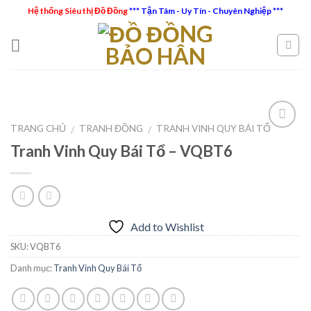
Skip
Hệ thống Siêu thị Đồ Đồng
*** Tận Tâm - Uy Tín - Chuyên Nghiệp ***
to
content
TRANG CHỦ
TRANH ĐỒNG
TRANH VINH QUY BÁI TỔ
/
/
Tranh Vinh Quy Bái Tổ – VQBT6
Add to
Wishlist
Add to Wishlist
SKU:
VQBT6
Danh mục:
Tranh Vinh Quy Bái Tổ