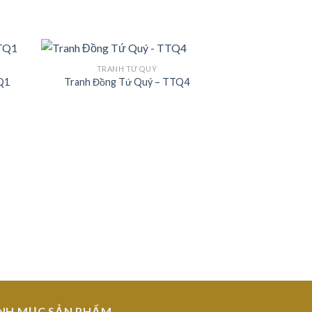
TRANH TỨ QUÝ
TQ1
Tranh Đồng Tứ Quý – TTQ4
 to
Add to
list
Wishlist
TRANH
Bộ Tranh T
₫
1,8
NH MỤC SẢN PHẨM