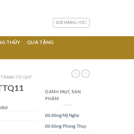
GIỎ HÀNG /
₫
0
NG THỦY
QUÀ TẶNG
TRANH TỨ QUÝ
 TTQ11
DANH MỤC SẢN
PHẨM
list
Đồ Đồng Mỹ Nghệ
Đồ Đồng Phong Thủy