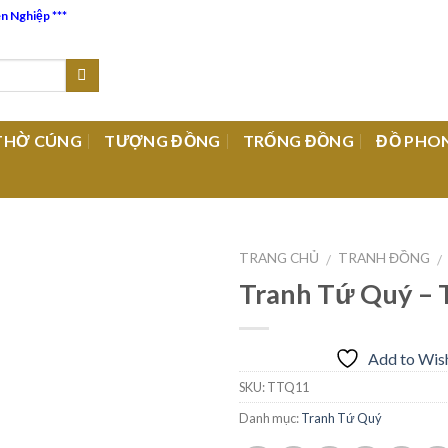
ên Nghiệp ***
THỜ CÚNG
TƯỢNG ĐỒNG
TRỐNG ĐỒNG
ĐỒ PHO
TRANG CHỦ
TRANH ĐỒNG
/
/
Tranh Tứ Quý –
Add to
Add to Wish
Wishlist
SKU:
TTQ11
Danh mục:
Tranh Tứ Quý