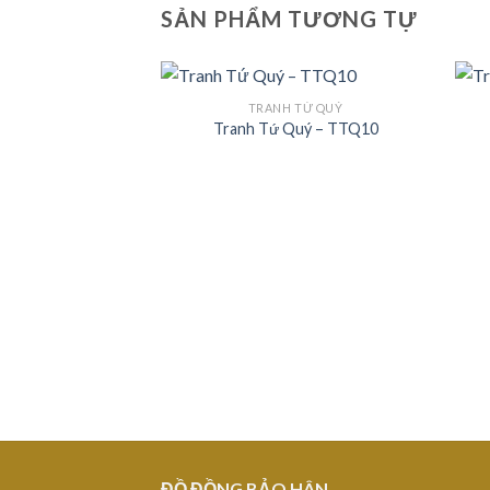
SẢN PHẨM TƯƠNG TỰ
TRANH TỨ QUÝ
Tranh Tứ Quý – TTQ10
Add to
Wishlist
ĐỒ ĐỒNG BẢO HÂN