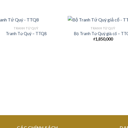
TRANH TỨ QUÝ
TRANH TỨ QUÝ
Tranh Tứ Quý – TTQ8
Bộ Tranh Tứ Quý giả cổ – T
₫
1,850,000
Add to
Add
Wishlist
Wish
CÁC CHÍNH SÁCH
DA