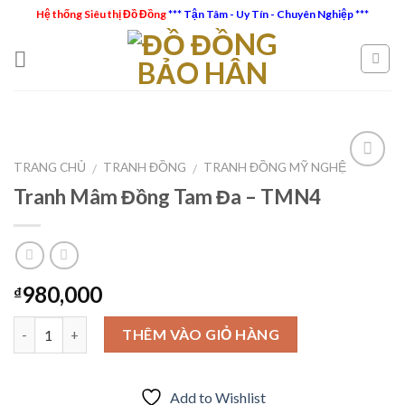
Skip
Hệ thống Siêu thị Đồ Đồng
*** Tận Tâm - Uy Tín - Chuyên Nghiệp ***
to
content
TRANG CHỦ
TRANH ĐỒNG
TRANH ĐỒNG MỸ NGHỆ
/
/
Tranh Mâm Đồng Tam Đa – TMN4
Add to
Wishlist
980,000
₫
Số lượng
THÊM VÀO GIỎ HÀNG
Add to Wishlist