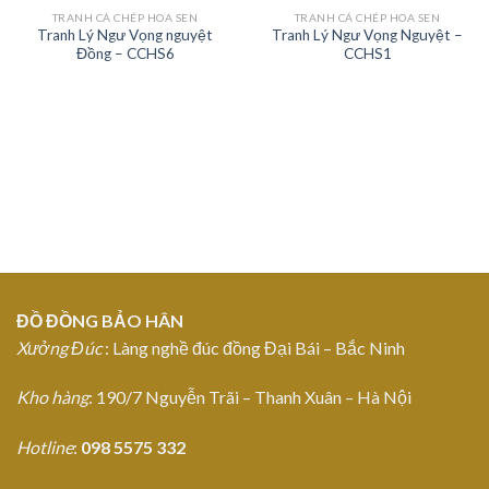
TRANH CÁ CHÉP HOA SEN
TRANH CÁ CHÉP HOA SEN
Tranh Lý Ngư Vọng nguyệt
Tranh Lý Ngư Vọng Nguyệt –
Add to
Add to
Đồng – CCHS6
CCHS1
Wishlist
Wishlist
ĐỒ ĐỒNG BẢO HÂN
Xưởng Đúc
: Làng nghề đúc đồng Đại Bái – Bắc Ninh
Kho hàng
: 190/7 Nguyễn Trãi – Thanh Xuân – Hà Nội
Hotline
:
098 5575 332