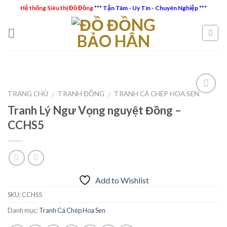
Skip
Hệ thống Siêu thị Đồ Đồng
*** Tận Tâm - Uy Tín - Chuyên Nghiệp ***
to
content
TRANG CHỦ
TRANH ĐỒNG
TRANH CÁ CHÉP HOA SEN
/
/
Tranh Lý Ngư Vọng nguyệt Đồng –
Add to
CCHS5
Wishlist
Add to Wishlist
SKU:
CCHS5
Danh mục:
Tranh Cá Chép Hoa Sen