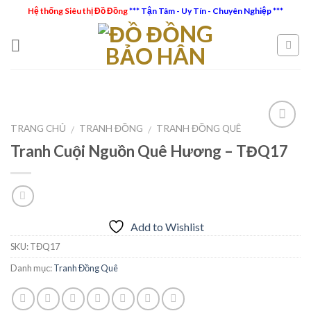
Skip
Hệ thống Siêu thị Đồ Đồng
*** Tận Tâm - Uy Tín - Chuyên Nghiệp ***
to
content
TRANG CHỦ
TRANH ĐỒNG
TRANH ĐỒNG QUÊ
/
/
Tranh Cuội Nguồn Quê Hương – TĐQ17
Add to
Wishlist
Add to Wishlist
SKU:
TĐQ17
Danh mục:
Tranh Đồng Quê