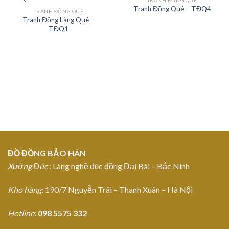
Tranh Đồng Quê – TĐQ4
TRANH ĐỒNG QUÊ
Tranh Đồng Làng Quê –
Add to
Add to
TĐQ1
Wishlist
Wishlist
ĐỒ ĐỒNG BẢO HÂN
Xưởng Đúc
: Làng nghề đúc đồng Đại Bái – Bắc Ninh
Kho hàng
: 190/7 Nguyễn Trãi – Thanh Xuân – Hà Nội
Hotline
:
098 5575 332