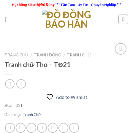
Skip
Hệ thống Siêu thị Đồ Đồng
*** Tận Tâm - Uy Tín - Chuyên Nghiệp ***
to
content
TRANG CHỦ
TRANH ĐỒNG
TRANH CHỮ
/
/
Tranh chữ Thọ – TĐ21
Add to
Wishlist
Add to Wishlist
SKU:
TĐ21
Danh mục:
Tranh Chữ