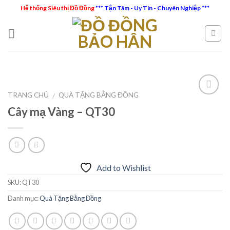
Skip
Hệ thống Siêu thị Đồ Đồng
*** Tận Tâm - Uy Tín - Chuyên Nghiệp ***
to
content
TRANG CHỦ
QUÀ TẶNG BẰNG ĐỒNG
/
Cây mạ Vàng – QT30
Add to
Wishlist
Add to Wishlist
SKU:
QT30
Danh mục:
Quà Tặng Bằng Đồng