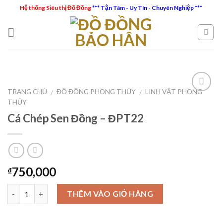
Skip
Hệ thống Siêu thị Đồ Đồng
*** Tận Tâm - Uy Tín - Chuyên Nghiệp ***
to
content
TRANG CHỦ
ĐỒ ĐỒNG PHONG THỦY
LINH VẬT PHONG
/
/
THỦY
Cá Chép Sen Đồng – ĐPT22
Add to
Wishlist
750,000
₫
Số lượng
THÊM VÀO GIỎ HÀNG