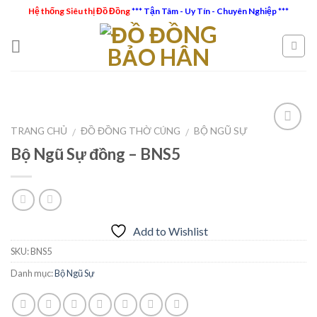
Skip
Hệ thống Siêu thị Đồ Đồng
*** Tận Tâm - Uy Tín - Chuyên Nghiệp ***
to
content
TRANG CHỦ
ĐỒ ĐỒNG THỜ CÚNG
BỘ NGŨ SỰ
/
/
Bộ Ngũ Sự đồng – BNS5
Add to
Wishlist
Add to Wishlist
SKU:
BNS5
Danh mục:
Bộ Ngũ Sự