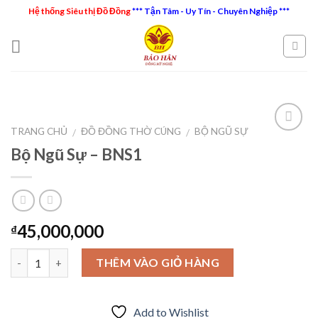
Skip
Hệ thống Siêu thị Đồ Đồng
*** Tận Tâm - Uy Tín - Chuyên Nghiệp ***
to
content
TRANG CHỦ
ĐỒ ĐỒNG THỜ CÚNG
BỘ NGŨ SỰ
/
/
Bộ Ngũ Sự – BNS1
Add to
Wishlist
45,000,000
₫
Số lượng
THÊM VÀO GIỎ HÀNG
Add to Wishlist