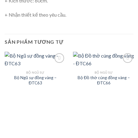
+ Kích thước: 60cm.
+ Nhận thiết kế theo yêu cầu.
SẢN PHẨM TƯƠNG TỰ
BỘ NGŨ SỰ
BỘ NGŨ SỰ
Bộ Ngũ sự đồng vàng –
Bộ Đồ thờ cúng đồng vàng –
Add to
Add to
ĐTC63
ĐTC66
Wishlist
Wishlist