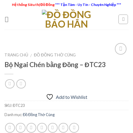
Skip
Hệ thống Siêu thị Đồ Đồng
*** Tận Tâm - Uy Tín - Chuyên Nghiệp ***
to
content
TRANG CHỦ
ĐỒ ĐỒNG THỜ CÚNG
/
Bộ Ngai Chén bằng Đồng – ĐTC23
Add to
Wishlist
Add to Wishlist
SKU:
ĐTC23
Danh mục:
Đồ Đồng Thờ Cúng