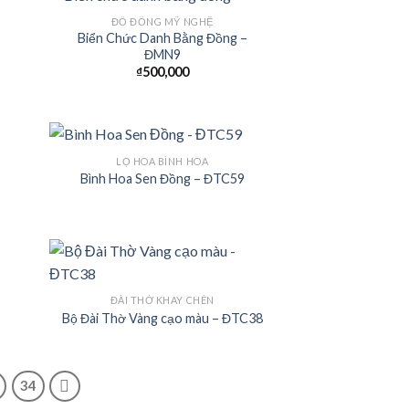
ĐỒ ĐỒNG MỸ NGHỆ
Biển Chức Danh Bằng Đồng –
ĐMN9
 to
Add to
₫
500,000
list
Wishlist
LỌ HOA BÌNH HOA
9
Bình Hoa Sen Đồng – ĐTC59
 to
Add to
list
Wishlist
ĐÀI THỜ KHAY CHÉN
Bộ Đài Thờ Vàng cạo màu – ĐTC38
 to
Add to
list
Wishlist
34