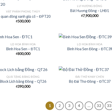
LƯ HƯƠNG ĐỒNG
Bát Hương Đồng – LHĐ1
VẬT PHẨM PHONG THỦY
₫
7,900,000
 quan đồng xanh giả cổ – ĐPT20
Add to
Add
₫
500,000
Wishlist
Wish
LỌ HOA BÌNH HOA
LỌ HOA BÌNH HOA
Bình Hoa Sen – ĐTC1
Bình Hoa Sen Đồng – ĐTC3
₫
800,000
Add to
Add
Wishlist
Wish
QUÀ TẶNG BẰNG ĐỒNG
ĐÀI THỜ KHAY CHÉN
Block Lich bằng Đồng – QT26
Bộ Đài Thờ Đồng – ĐTC37
₫
390,000
Add to
Add
Wishlist
Wish
1
2
3
4
…
32
33