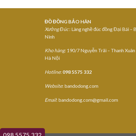
ĐỒ ĐỒNG BẢO HÂN
Xưởng Đúc
: Làng nghề đúc đồng Đại Bái – 
Ninh
Kho hàng
: 190/7 Nguyễn Trãi – Thanh Xuân
Hà Nội
Hotline
:
098 5575 332
Website
: bandodong.com
Email
: bandodong.com@gmail.com
098.5575.332