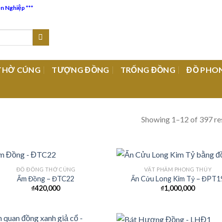
ên Nghiệp ***
THỜ CÚNG
TƯỢNG ĐỒNG
TRỐNG ĐỒNG
ĐỒ PHO
Showing 1–12 of 397 re
ĐỒ ĐỒNG THỜ CÚNG
VẬT PHẨM PHONG THỦY
Ấm Đồng – ĐTC22
Ấn Cửu Long Kim Tỷ – ĐPT1
₫
420,000
₫
1,000,000
Add to
Add
Wishlist
Wish