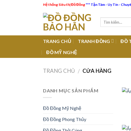
Skip
Hệ thống Siêu thị Đồ Đồng
*** Tận Tâm - Uy Tín - Chuy
to
content
TRANG CHỦ
TRANH ĐỒNG
ĐỒ 
ĐỒ MỸ NGHỆ
TRANG CHỦ
CỬA HÀNG
/
DANH MỤC SẢN PHẨM
Đồ Đồng Mỹ Nghệ
Đồ Đồng Phong Thủy
Đồ Đồng Thờ Cúng