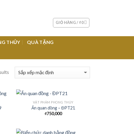
GIỎ HÀNG /
₫
0
NG THỦY
QUÀ TẶNG
sults
VẬT PHẨM PHONG THỦY
9
Ấn quan đồng – ĐPT21
₫
750,000
 to
Add to
list
Wishlist